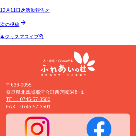
稿
12月11日🎉活動報告🎉
ナ
次の投稿
ビ
🎄クリスマスイブ🎅
ゲ
ー
シ
ョ
〒636-0055
ン
奈良県北葛城郡河合町西穴闇348−１
TEL：0745-57-3500
FAX：0745-57-3501