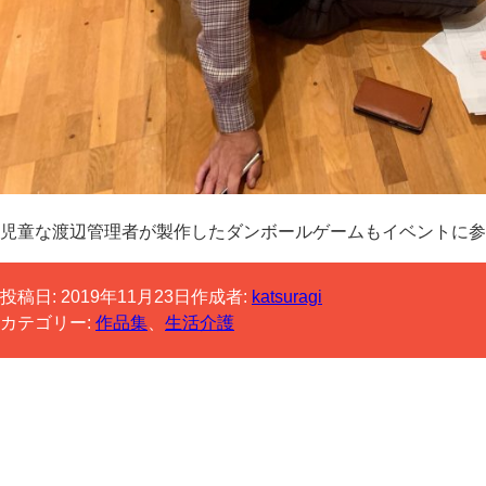
児童な渡辺管理者が製作したダンボールゲームもイベントに参
投稿日:
2019年11月23日
作成者:
katsuragi
カテゴリー:
作品集
、
生活介護