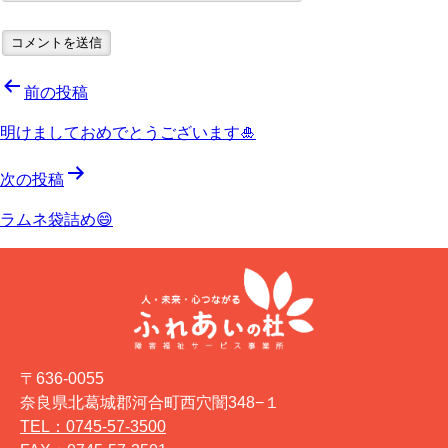
投
前の投稿
稿
明けましておめでとうございます🎍
ナ
次の投稿
ビ
ラムネ袋詰め😄
ゲ
ー
シ
ョ
〒636-0055
ン
奈良県北葛城郡河合町西穴闇348−１
TEL：0745-57-3500