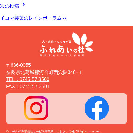
ナ
次の投稿
ビ
イコマ製菓のレインボーラムネ
ゲ
ー
シ
ョ
〒636-0055
ン
奈良県北葛城郡河合町西穴闇348−１
TEL：0745-57-3500
FAX：0745-57-3501
Copyright©障害福祉サービス事業所 ふれあいの杜 All rights reserved.