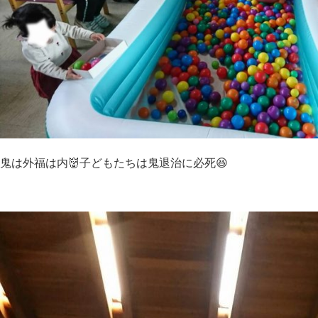
鬼は外福は内👹子どもたちは鬼退治に必死😆