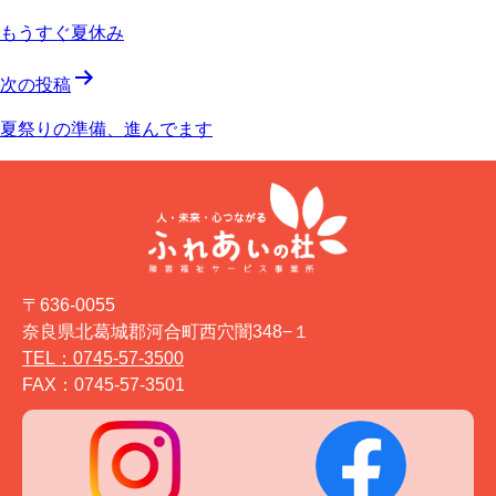
稿
もうすぐ夏休み
ナ
次の投稿
ビ
夏祭りの準備、進んでます
ゲ
ー
シ
ョ
〒636-0055
ン
奈良県北葛城郡河合町西穴闇348−１
TEL：0745-57-3500
FAX：0745-57-3501