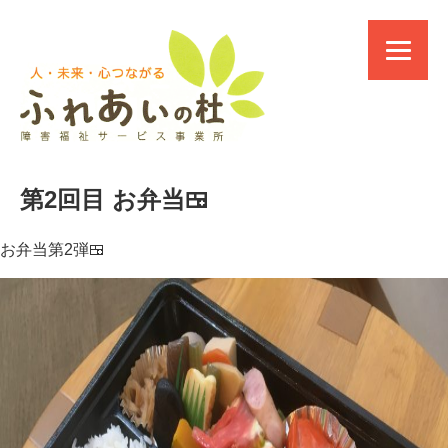
第2回目 お弁当🍱
お弁当第2弾🍱