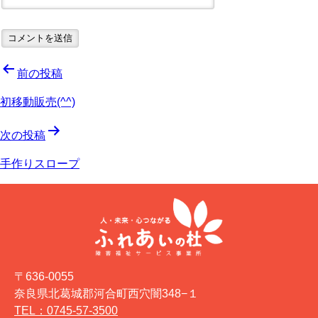
投
前の投稿
稿
初移動販売(^^)
ナ
次の投稿
ビ
手作りスロープ
ゲ
ー
シ
ョ
〒636-0055
ン
奈良県北葛城郡河合町西穴闇348−１
TEL：0745-57-3500