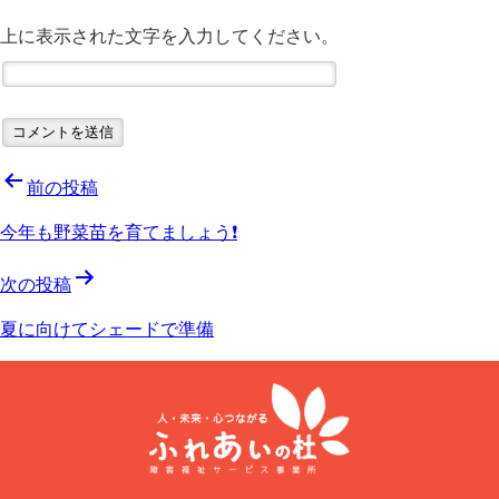
上に表示された文字を入力してください。
投
前の投稿
稿
今年も野菜苗を育てましょう❗️
ナ
次の投稿
ビ
夏に向けてシェードで準備
ゲ
ー
シ
ョ