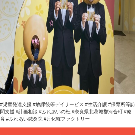
#児童発達支援 #放課後等デイサービス #生活介護 #保育所等訪
問支援 #計画相談 #ふれあいの杜 #奈良県北葛城郡河合町 #療
育 #ふれあい鍼灸院 #月化粧ファクトリー