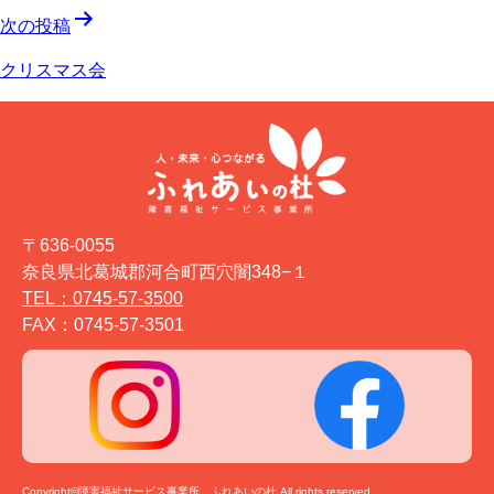
ナ
次の投稿
ビ
クリスマス会
ゲ
ー
シ
ョ
〒636-0055
ン
奈良県北葛城郡河合町西穴闇348−１
TEL：0745-57-3500
FAX：0745-57-3501
Copyright©障害福祉サービス事業所 ふれあいの杜 All rights reserved.