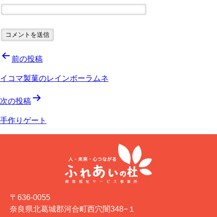
投
前の投稿
稿
イコマ製菓のレインボーラムネ
ナ
次の投稿
ビ
手作りゲート
ゲ
ー
シ
ョ
〒636-0055
ン
奈良県北葛城郡河合町西穴闇348−１