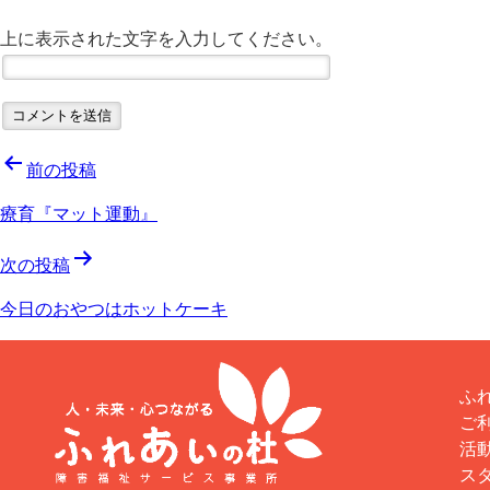
上に表示された文字を入力してください。
投
前の投稿
療育『マット運動』
稿
次の投稿
ナ
今日のおやつはホットケーキ
ビ
ゲ
ふれ
ご
ー
活
ス