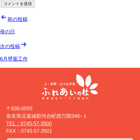
投
前の投稿
稿
母の日
ナ
次の投稿
ビ
6月壁面工作
ゲ
ー
シ
ョ
〒636-0055
ン
奈良県北葛城郡河合町西穴闇348−１
TEL：0745-57-3500
FAX：0745-57-3501