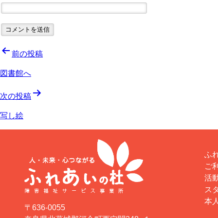
投
前の投稿
図書館へ
稿
次の投稿
ナ
写し絵
ビ
ゲ
ふれ
ご
ー
活
ス
シ
本
〒636-0055