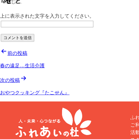
上に表示された文字を入力してください。
投
前の投稿
春の遠足…生活介護
稿
次の投稿
ナ
おやつクッキング『たこせん』
ビ
ゲ
ふれ
ご
ー
活