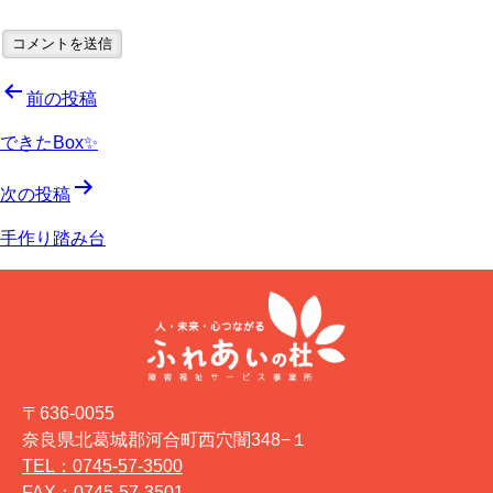
投
前の投稿
稿
できたBox✨
ナ
次の投稿
ビ
手作り踏み台
ゲ
ー
シ
ョ
〒636-0055
ン
奈良県北葛城郡河合町西穴闇348−１
TEL：0745-57-3500
FAX：0745-57-3501