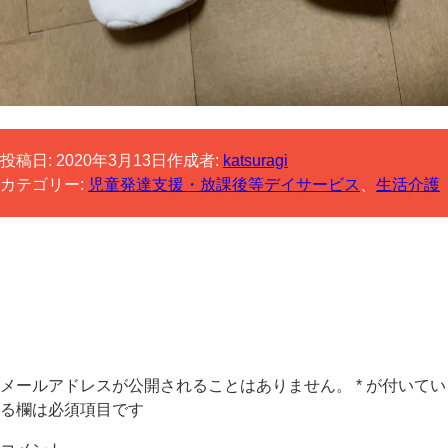
投稿日:
2020年3月13日
作成者:
katsuragi
カテゴリー:
児童発達支援・放課後等デイサービス
、
生活介護
コメントする
メールアドレスが公開されることはありません。
*
が付いてい
る欄は必須項目です