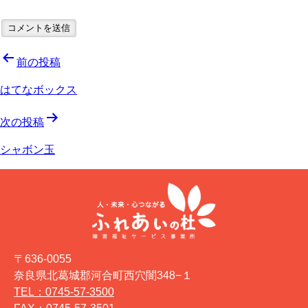
投
前の投稿
稿
はてなボックス
ナ
次の投稿
ビ
シャボン玉
ゲ
ー
シ
ョ
〒636-0055
ン
奈良県北葛城郡河合町西穴闇348−１
TEL：0745-57-3500