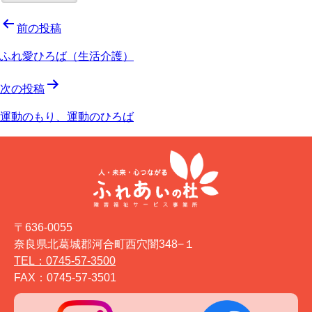
投
前の投稿
稿
ふれ愛ひろば（生活介護）
ナ
次の投稿
ビ
運動のもり、運動のひろば
ゲ
ー
シ
ョ
〒636-0055
ン
奈良県北葛城郡河合町西穴闇348−１
TEL：0745-57-3500
FAX：0745-57-3501