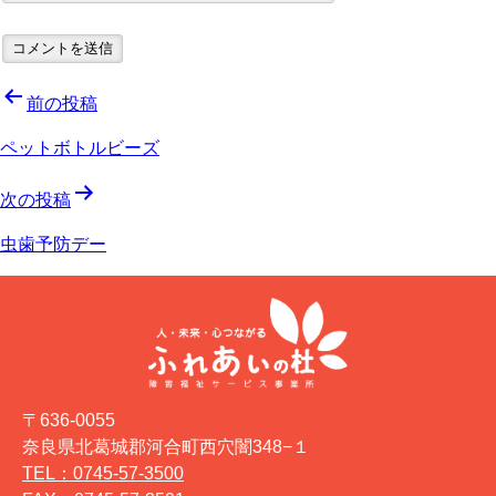
投
前の投稿
稿
ペットボトルビーズ
ナ
次の投稿
ビ
虫歯予防デー
ゲ
ー
シ
ョ
〒636-0055
ン
奈良県北葛城郡河合町西穴闇348−１
TEL：0745-57-3500