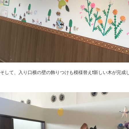
そして、入り口横の壁の飾りつけも模様替え❗️新しい木が完成